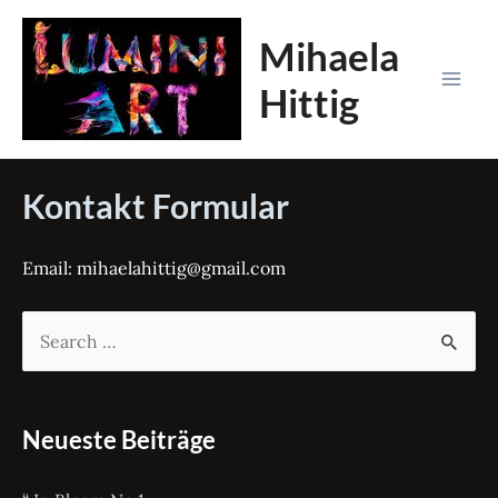
Zum
Mihaela
Inhalt
springen
Hittig
Mai
Men
Kontakt Formular
Email: mihaelahittig@gmail.com
S
u
c
h
Neueste Beiträge
e