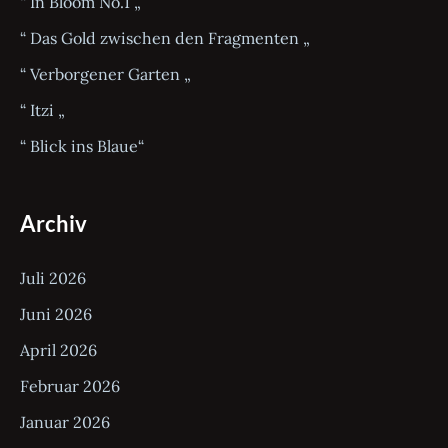
“ In Bloom No.1 „
n
“ Das Gold zwischen den Fragmenten „
n
a
“ Verborgener Garten „
c
“ Itzi „
h
“ Blick ins Blaue“
:
Archiv
Juli 2026
Juni 2026
April 2026
Februar 2026
Januar 2026