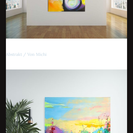
Das Auge
Abstrakt
/ Von
Michi