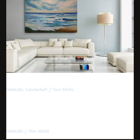
Meer
Abstrakt
,
Landschaft
/ Von
Michi
Hoffnung
Abstrakt
/ Von
Michi