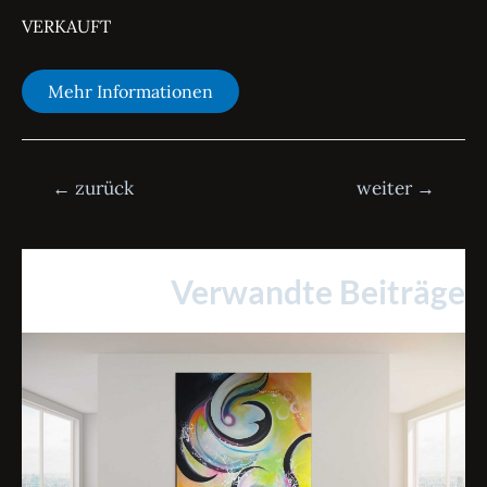
VERKAUFT
Mehr Informationen
Beitrags-
←
zurück
weiter
→
Navigation
Verwandte Beiträge