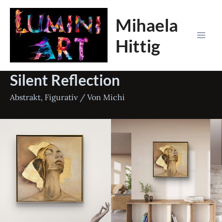
Zum
Mihaela
Inhalt
springen
Hittig
Mai
Men
Silent Reflection
Abstrakt
,
Figurativ
/ Von
Michi