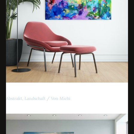
Lichtblick
Abstrakt
,
Landschaft
/ Von
Michi