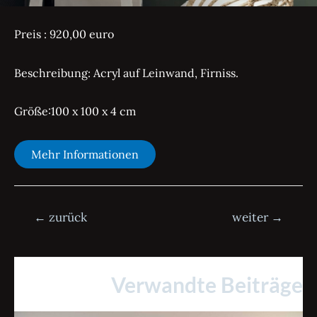
Preis : 920,00 euro
Beschreibung: Acryl auf Leinwand, Firniss.
Größe:100 x 100 x 4 cm
Mehr Informationen
Beitrags-
←
zurück
weiter
→
Navigation
Verwandte Beiträge