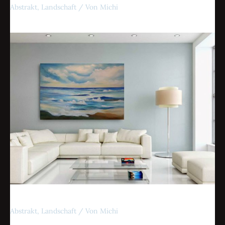
Abstrakt
,
Landschaft
/ Von
Michi
Meer
Abstrakt
,
Landschaft
/ Von
Michi