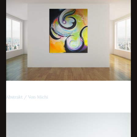
Das Auge
Abstrakt
/ Von
Michi