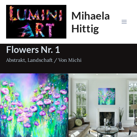
Zum
Mihaela
Inhalt
springen
Hittig
Mai
Men
Flowers Nr. 1
Abstrakt
,
Landschaft
/ Von
Michi