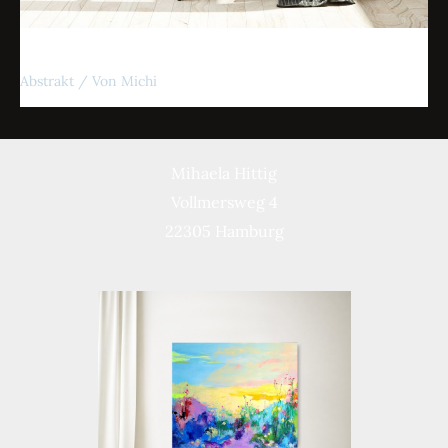
Hoffnung
Abstrakt
/ Von
Michi
Mihaela Hittig
Vollmersweg 4
22305 Hamburg